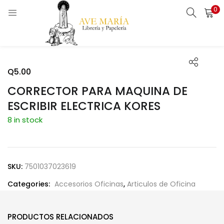
0
ENTRAR
REGISTRARSE
Introduce tu nombre de usuario y contraseña para iniciar
sesión.
Q
5.00
CORRECTOR PARA MAQUINA DE
ESCRIBIR ELECTRICA KORES
8 in stock
Recuérdame
SKU:
7501037023619
¿Contraseña perdida?
Categories:
Accesorios Oficinas
,
Articulos de Oficina
PRODUCTOS RELACIONADOS