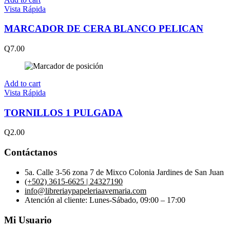
Vista Rápida
MARCADOR DE CERA BLANCO PELICAN
Q
7.00
Add to cart
Vista Rápida
TORNILLOS 1 PULGADA
Q
2.00
Contáctanos
5a. Calle 3-56 zona 7 de Mixco Colonia Jardines de San Juan
(+502) 3615-6625 | 24327190
info@libreriaypapeleriaavemaria.com
Atención al cliente: Lunes-Sábado, 09:00 – 17:00
Mi Usuario