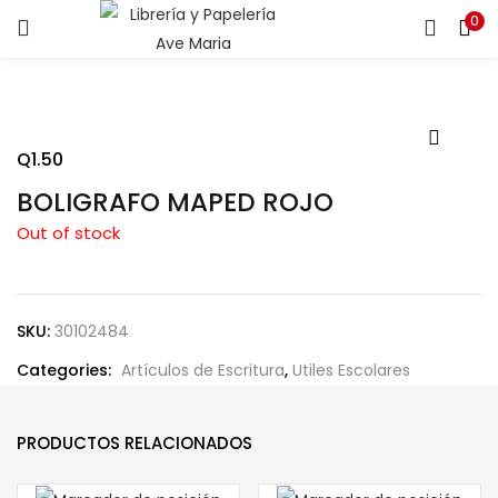
0
ENTRAR
REGISTRARSE
Introduce tu nombre de usuario y contraseña para iniciar
sesión.
Q
1.50
BOLIGRAFO MAPED ROJO
Out of stock
Recuérdame
SKU:
30102484
Categories:
Artículos de Escritura
,
Utiles Escolares
¿Contraseña perdida?
PRODUCTOS RELACIONADOS