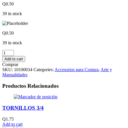
Q
0.50
39 in stock
Q
0.50
39 in stock
AGUJA
COSTURA
Add to cart
A
Comprar
MANO
SKU:
10100034
Categories:
Accesorios para Costura
,
Arte y
OJETE
Manualidades
DORADO
quantity
Productos Relacionados
TORNILLOS 3/4
Q
1.75
Add to cart