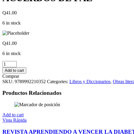
Q
41.00
6 in stock
Q
41.00
6 in stock
ACUERDOS
DE
Add to cart
PAZ
Comprar
quantity
SKU:
9789992210352
Categories:
Libros y Diccionarios
,
Obras liter
Productos Relacionados
Add to cart
Vista Rápida
REVISTA APRENDIENDO A VENCER LA DIABE