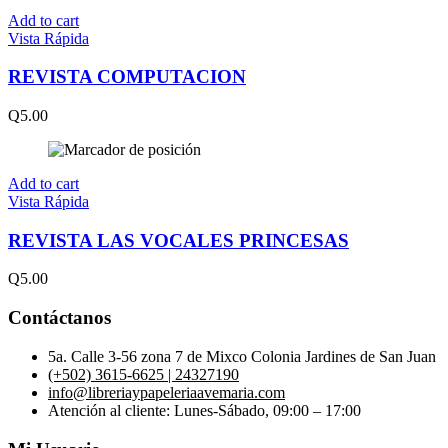
Add to cart
Vista Rápida
REVISTA COMPUTACION
Q
5.00
Add to cart
Vista Rápida
REVISTA LAS VOCALES PRINCESAS
Q
5.00
Contáctanos
5a. Calle 3-56 zona 7 de Mixco Colonia Jardines de San Juan
(+502) 3615-6625 | 24327190
info@libreriaypapeleriaavemaria.com
Atención al cliente: Lunes-Sábado, 09:00 – 17:00