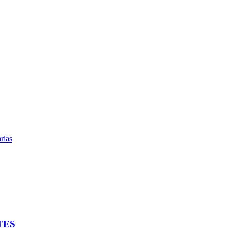
arias
TES