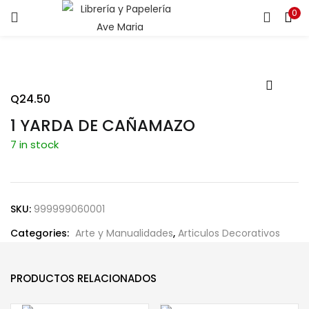
0
ENTRAR
REGISTRARSE
Introduce tu nombre de usuario y contraseña para iniciar
sesión.
Q
24.50
1 YARDA DE CAÑAMAZO
7 in stock
Recuérdame
SKU:
999999060001
Categories:
Arte y Manualidades
,
Articulos Decorativos
¿Contraseña perdida?
PRODUCTOS RELACIONADOS